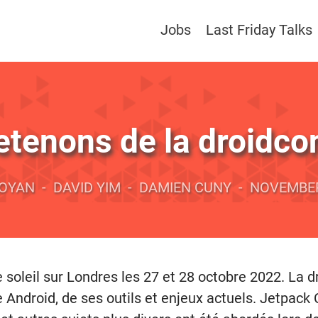
Jobs
Last Friday Talks
etenons de la droidc
NOYAN
-
DAVID YIM
-
DAMIEN CUNY
-
NOVEMBER
soleil sur Londres les 27 et 28 octobre 2022. La d
 Android, de ses outils et enjeux actuels. Jetpa