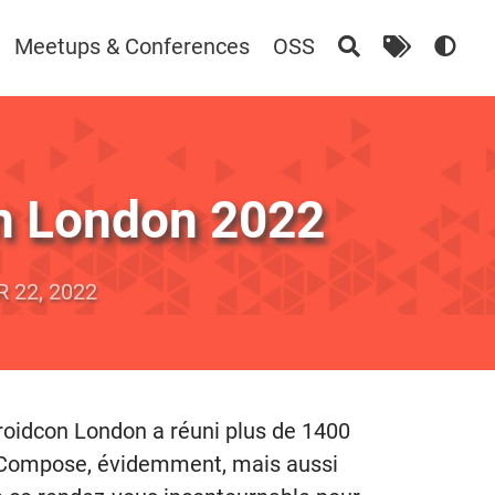
Meetups & Conferences
OSS
on London 2022
 22, 2022
roidcon London a réuni plus de 1400
ck Compose, évidemment, mais aussi