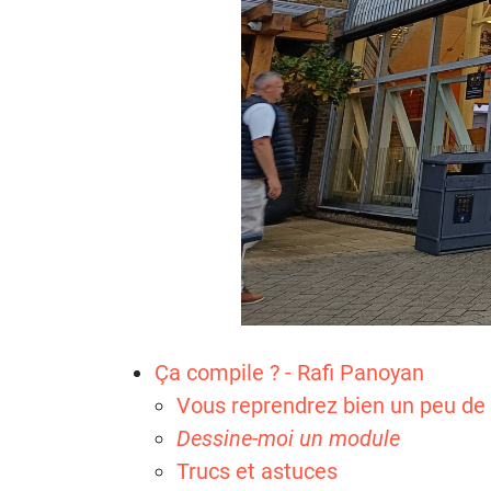
Ça compile ? - Rafi Panoyan
Vous reprendrez bien un peu de 
Dessine-moi un module
Trucs et astuces